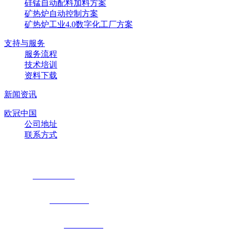
硅锰自动配料加料方案
矿热炉自动控制方案
矿热炉工业4.0数字化工厂方案
支持与服务
服务流程
技术培训
资料下载
新闻资讯
欧冠中国
公司地址
联系方式
联系方式
办公室：
028-85283258
市场：芮立国-
15828314567
技术支持：刘立峰-
15928671860